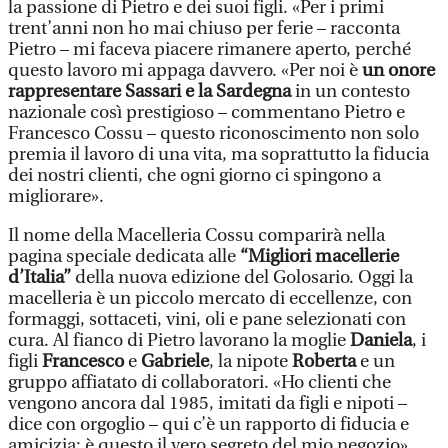
la passione di Pietro e dei suoi figli. «Per i primi
trent’anni non ho mai chiuso per ferie – racconta
Pietro – mi faceva piacere rimanere aperto, perché
questo lavoro mi appaga davvero. «Per noi è
un onore
rappresentare Sassari e la Sardegna
in un contesto
nazionale così prestigioso – commentano Pietro e
Francesco Cossu – questo riconoscimento non solo
premia il lavoro di una vita, ma soprattutto la fiducia
dei nostri clienti, che ogni giorno ci spingono a
migliorare».
Il nome della Macelleria Cossu comparirà nella
pagina speciale dedicata alle
“Migliori macellerie
d’Italia”
della nuova edizione del Golosario. Oggi la
macelleria è un piccolo mercato di eccellenze, con
formaggi, sottaceti, vini, oli e pane selezionati con
cura. Al fianco di Pietro lavorano la moglie
Daniela
, i
figli
Francesco
e
Gabriele
, la nipote
Roberta
e un
gruppo affiatato di collaboratori. «Ho clienti che
vengono ancora dal 1985, imitati da figli e nipoti –
dice con orgoglio – qui c’è un rapporto di fiducia e
amicizia: è questo il vero segreto del mio negozio».