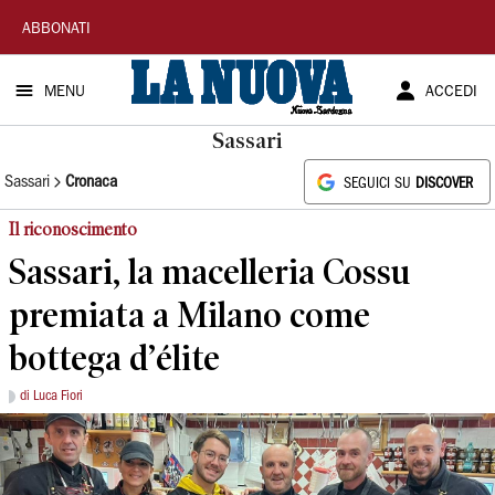
La
ABBONATI
Nuova
MENU
ACCEDI
Sardegna
Sassari
Sassari
Cronaca
SEGUICI SU
DISCOVER
Il riconoscimento
Sassari, la macelleria Cossu
premiata a Milano come
bottega d’élite
di Luca Fiori